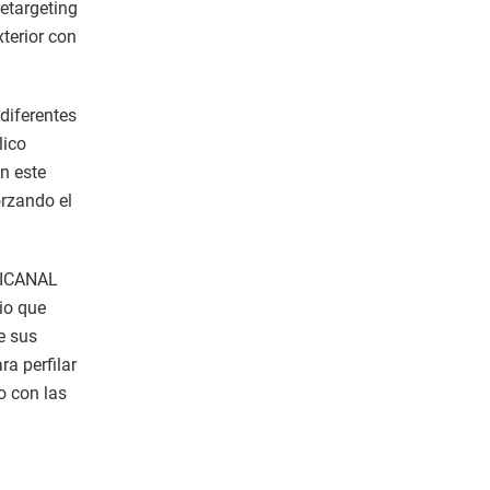
etargeting
terior con
diferentes
lico
n este
orzando el
MICANAL
io que
e sus
a perfilar
o con las